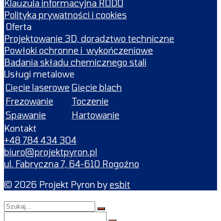
Klauzula informacyjna RODO
Polityka prywatności i cookies
Oferta
Projektowanie 3D, doradztwo techniczne
Powłoki ochronne i wykończeniowe
Badania składu chemicznego stali
Usługi metalowe
Cięcie laserowe
Gięcie blach
Frezowanie
Toczenie
Spawanie
Hartowanie
Kontakt
+48 784 434 304
biuro@projektpyron.pl
ul. Fabryczna 7, 64-610 Rogoźno
© 2026 Projekt Pyron by
esbit
Szukaj
dla:
Szukaj